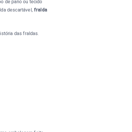
po de pano ou tecido
lda descartável,
fralda
stória das fraldas.