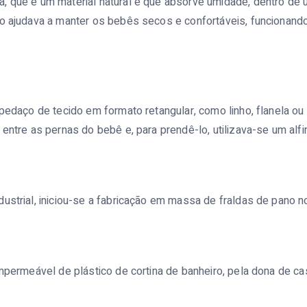
, que é um material natural e que absorve umidade, dentro de
so ajudava a manter os bebês secos e confortáveis, funcionan
 pedaço de tecido em formato retangular, como linho, flanela ou 
 entre as pernas do bebê e, para prendê-lo, utilizava-se um alfi
ustrial, iniciou-se a fabricação em massa de fraldas de pano 
impermeável de plástico de cortina de banheiro, pela dona de c