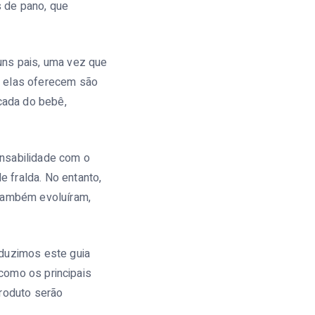
s de pano, que
uns pais, uma vez que
e elas oferecem são
icada do bebê,
onsabilidade com o
 fralda. No entanto,
 também evoluíram,
oduzimos este guia
 como os principais
produto serão