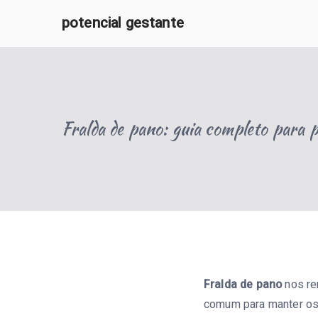
Pular
potencial gestante
para
O Potencial Gestante oferece informações e apoio 
o
conteúdo
Fralda de pano: guia completo para p
Fralda de pano
nos re
comum para manter os 