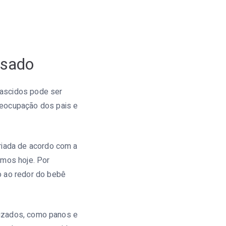
ssado
nascidos pode ser
reocupação dos pais e
riada de acordo com a
emos hoje. Por
o ao redor do bebê
ilizados, como panos e