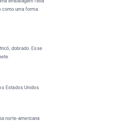
 uma embalagem feita
do como uma forma
tricô, dobrado. Esse
nete.
nos Estados Unidos.
asa norte-americana