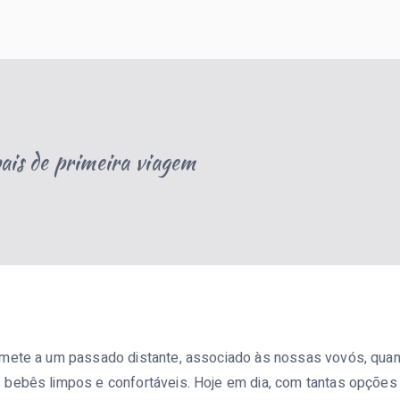
sobre gravidez, maternidade e criação de filhos, ajudando famí
ais de primeira viagem
mete a um passado distante, associado às nossas vovós, quan
bebês limpos e confortáveis. Hoje em dia, com tantas opções 