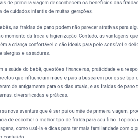
pais de primeira viagem desconhecem os benefícios das fralda
a de cuidados infantis de muitas gerações.
ebês, as fraldas de pano podem não parecer atrativas para alg
no momento da troca e higienização. Contudo, as vantagens qu
êm a criança confortável e são ideais para pele sensível e del
e alergias e assaduras.
 a saúde do bebê, questões financeiras, praticidade e a resp
ectos que influenciam mães e pais a buscarem por esse tipo de
eram de antigamente para os dias atuais, e as fraldas de pano
nas, diversificadas e práticas.
ssa nova aventura que é ser pai ou mãe de primeira viagem, pr
ncia de escolher o melhor tipo de fralda para seu filho. Tópicos
agens, como usá-la e dicas para ter mais familiaridade com o 
o conteúdo.