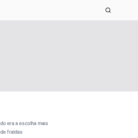
lias a tomar decisões conscientes.
do era a escolha mais
de fraldas