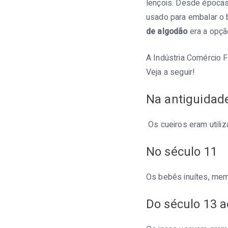
lençois. Desde épocas 
usado para embalar o b
de algodão
era a opçã
A Indústria Comércio F
Veja a seguir!
Na antiguidad
Os cueiros eram utili
No século 11
Os bebês inuítes, me
Do século 13 a