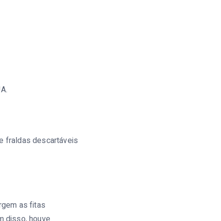
A.
 fraldas descartáveis
rgem as fitas
ém disso, houve