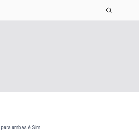
lias a tomar decisões conscientes.
a para ambas é Sim.