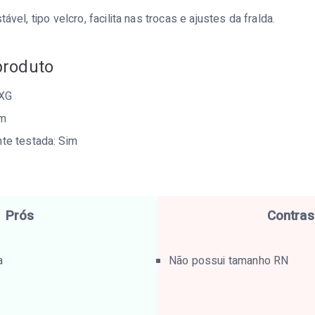
ável, tipo velcro, facilita nas trocas e ajustes da fralda.
produto
XXG
im
te testada: Sim
Prós
Contras
a
Não possui tamanho RN