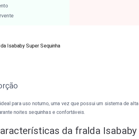
ento
rvente
lda Isababy Super Sequinha
orção
ideal para uso noturno, uma vez que possui um sistema de alt
rante noites sequinhas e confortáveis.
características da fralda Isababy