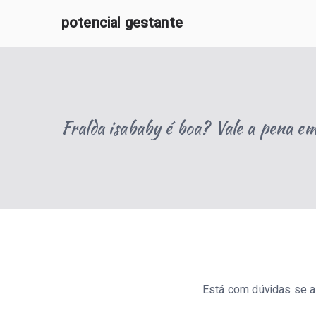
Pular
potencial gestante
para
O Potencial Gestante oferece informações e apoio 
o
conteúdo
Fralda isababy é boa? Vale a pena 
Está com dúvidas se 