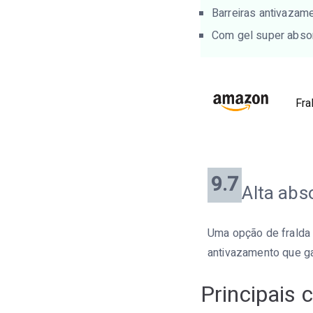
Barreiras antivazam
Com gel super abso
Fra
9.7
Alta abs
Uma opção de fralda 
antivazamento que ga
Principais 