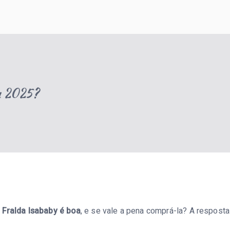
sobre gravidez, maternidade e criação de filhos, ajudando famí
em 2025?
a
Fralda Isababy é boa
, e se vale a pena comprá-la? A respost