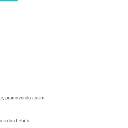
nte, promovendo assim
mo a dos bebês.