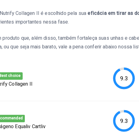
 Nutrify Collagen II é escolhido pela sua
eficácia em tirar as d
rientes importantes nessa fase.
produto que, além disso, também fortaleça suas unhas e cabel
a, ou que seja mais barato, vale a pena conferir abaixo nossa li
Best choice
9.3
rify Collagen II
ecommended
9.3
ágeno Equaliv Cartliv