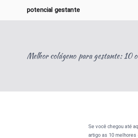
Pular
potencial gestante
para
O Potencial Gestante oferece informações e apoio 
o
conteúdo
Melhor colágeno para gestante: 10
Se você chegou até aq
artigo as 10 melhore