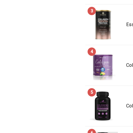
3
Ess
4
Co
5
Col