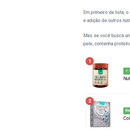
Em primeiro da lista, o
e adição de outros nut
Mas se você busca um 
pele, contenha proteín
1
✓ 
Nut
2
R
Col