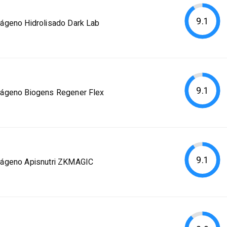
9.1
ágeno Hidrolisado Dark Lab
9.1
lágeno Biogens Regener Flex
9.1
lágeno Apisnutri ZKMAGIC