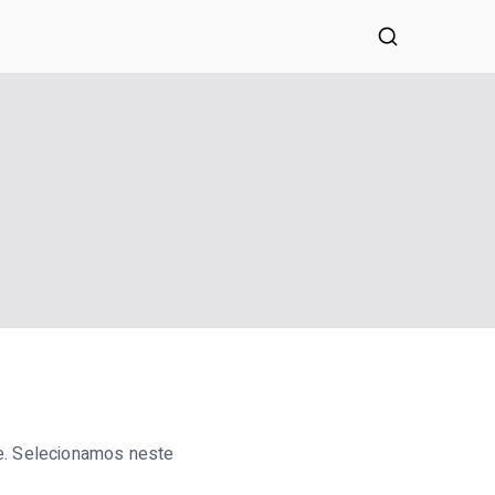
lias a tomar decisões conscientes.
e. Selecionamos neste