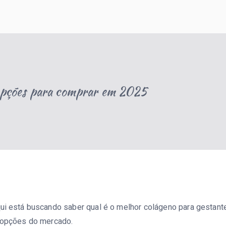
sobre gravidez, maternidade e criação de filhos, ajudando famí
 opções para comprar em 2025
ui está buscando saber qual é o melhor colágeno para gestant
s opções do mercado.