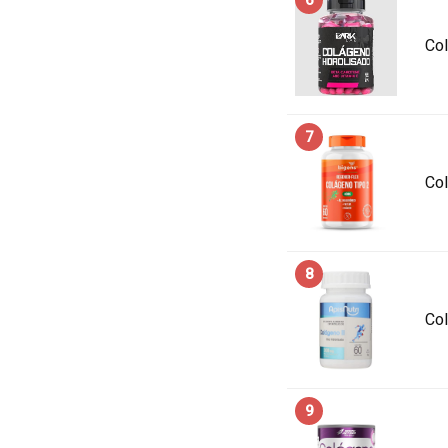
6
Col
7
Co
8
Co
9