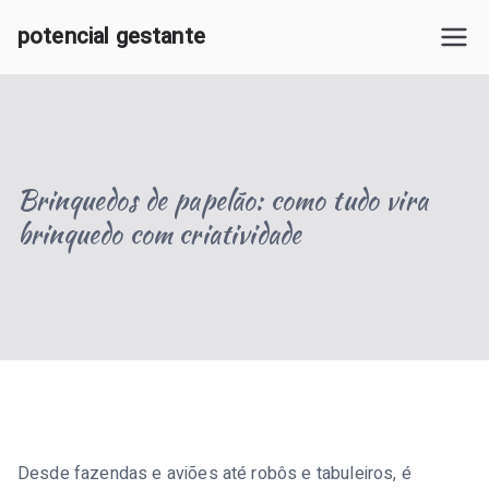
Pular
potencial gestante
para
O Potencial Gestante oferece informações e apoio sobre
o
gravidez, maternidade e criação de filhos, ajudando
conteúdo
famílias a tomar decisões conscientes.
Brinquedos de papelão: como tudo vira
brinquedo com criatividade
Desde fazendas e aviões até robôs e tabuleiros, é