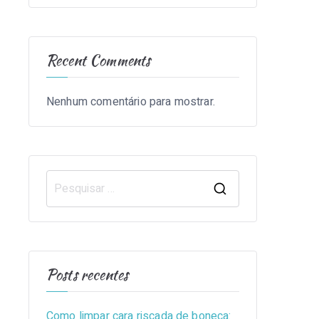
Recent Comments
Nenhum comentário para mostrar.
S
e
a
r
Posts recentes
c
h
Como limpar cara riscada de boneca:
f