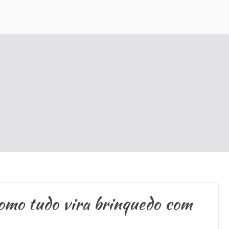
sobre gravidez, maternidade e criação de filhos, ajudando famí
omo tudo vira brinquedo com