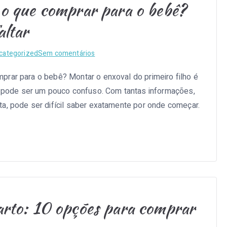
 o que comprar para o bebê?
altar
em
categorized
Sem comentários
Mãe
prar para o bebê? Montar o enxoval do primeiro filho é
de
pode ser um pouco confuso. Com tantas informações,
primeira
viagem:
a, pode ser difícil saber exatamente por onde começar.
o
que
comprar
para
o
bebê?
10
arto: 10 opções para comprar
itens
que