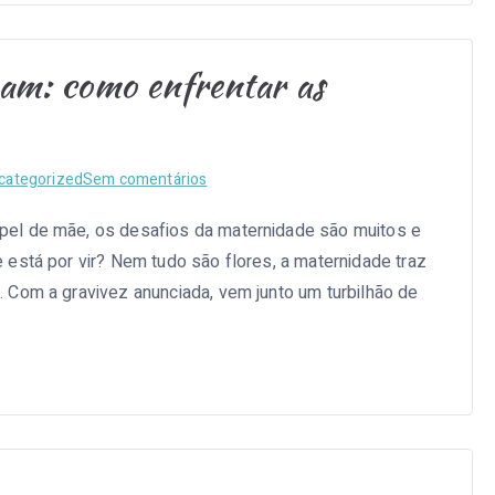
am: como enfrentar as
em
categorized
Sem comentários
Às
el de mãe, os desafios da maternidade são muitos e
mães
está por vir? Nem tudo são flores, a maternidade traz
que
agora
 Com a gravivez anunciada, vem junto um turbilhão de
começam:
como
enfrentar
as
incertezas
iniciais