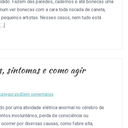
dido. Fazem das paredes, cadernos e até bonecas uma
limpar
omum ver bonecas com a cara toda riscada de caneta,
cara
riscada
s pequenos artistas. Nesses casos, nem tudo está
de
[…]
boneca:
passo
a
passo
simples
s, sintomas e como agir
em
categorized
Sem comentários
Convulsão
o por uma atividade elétrica anormal no cérebro de
infantil:
ntos involuntários, perda de consciência ou
causas,
sintomas
correr por diversas causas, como febre alta,