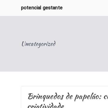
Pular
potencial gestante
para
O Potencial Gestante oferece informações e apoio 
o
conteúdo
Uncategorized
Brinquedos de papelão: c
criatividade