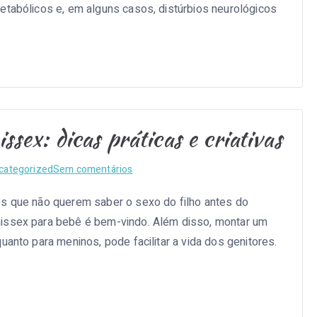
e
etabólicos e, em alguns casos, distúrbios neurológicos
como
agir
rapidamente
ex: dicas práticas e criativas
em
categorized
Sem comentários
Montando
es que não querem saber o sexo do filho antes do
um
nissex para bebê é bem-vindo. Além disso, montar um
enxoval
unissex:
uanto para meninos, pode facilitar a vida dos genitores.
dicas
práticas
e
criativas