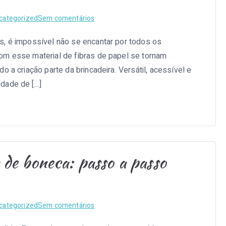
em
categorized
Sem comentários
Brinquedos
s, é impossível não se encantar por todos os
de
om esse material de fibras de papel se tornam
papelão:
como
o a criação parte da brincadeira. Versátil, acessível e
tudo
dade de […]
vira
brinquedo
com
criatividade
 de boneca: passo a passo
em
categorized
Sem comentários
Como