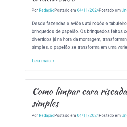
Por
Redação
Postado em
04/11/2024
Postado em
Un
Desde fazendas e aviões até robôs e tabuleiro
brinquedos de papelão. Os brinquedos feitos c
divertidos já na hora da montagem, transformand
simples, o papelão se transforma em uma varie
Leia mais
Como limpar cara riscada
simples
Por
Redação
Postado em
04/11/2024
Postado em
Un