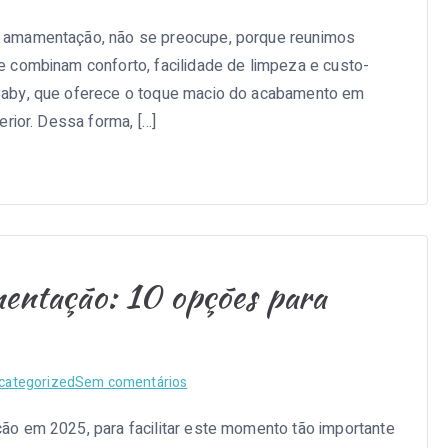
Melhor
 amamentação, não se preocupe, porque reunimos
almofada
 combinam conforto, facilidade de limpeza e custo-
de
amamentação:
Baby, que oferece o toque macio do acabamento em
10
rior. Dessa forma, […]
opções
para
comprar
em
2025
entação: 10 opções para
em
categorized
Sem comentários
Melhor
o em 2025, para facilitar este momento tão importante
poltrona