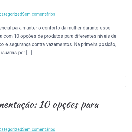
não
podem
em
categorized
Sem comentários
faltar
Melhor
ncial para manter o conforto da mulher durante esse
absorvente
a com 10 opções de produtos para diferentes níveis de
pós
parto:
o e segurança contra vazamentos. Na primeira posição,
10
usuárias por […]
opções
para
comprar
em
2025
entação: 10 opções para
em
categorized
Sem comentários